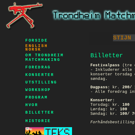
STIJN 
FORSIDE
ENGLISH
NORSK
Billetter
OM TRONDHEIM
MATCHMAKING
Festivalpass
(tre 
FOREDRAG
- Inkluderer alle 
konserter torsdag 
KONSERTER
søndag.
UTSTILLING
Dagpass:
kr.
200/ 
WORKSHOP
- Alle foredrag in
PROGRAM
Konserter:
Torsdag: kr.
100
HVOR
Lørdag: kr.
100
BILLETTER
Søndag: kr.
100/ 7
HISTORIE
Forhåndsbestillin